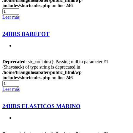
/home/triangulosabater/public_html/wp-
includes/shortcodes.php
on line
246
Leer más
24HRS BAREFOT
Deprecated
: str_contains(): Passing null to parameter #1
($haystack) of type string is deprecated in
/home/triangulosabater/public_html/wp-
includes/shortcodes.php
on line
246
Leer más
24HRS ELASTICOS MARINO