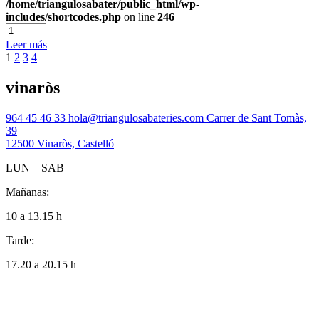
/home/triangulosabater/public_html/wp-
includes/shortcodes.php
on line
246
Leer más
1
2
3
4
vinaròs
964 45 46 33
hola@triangulosabateries.com
Carrer de Sant Tomàs,
39
12500 Vinaròs, Castelló
LUN – SAB
Mañanas:
10 a 13.15 h
Tarde:
17.20 a 20.15 h