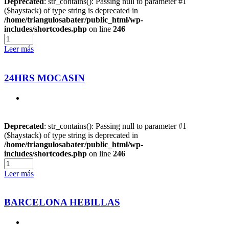
Deprecated
: str_contains(): Passing null to parameter #1
($haystack) of type string is deprecated in
/home/triangulosabater/public_html/wp-
includes/shortcodes.php
on line
246
Leer más
24HRS MOCASIN
Deprecated
: str_contains(): Passing null to parameter #1
($haystack) of type string is deprecated in
/home/triangulosabater/public_html/wp-
includes/shortcodes.php
on line
246
Leer más
BARCELONA HEBILLAS