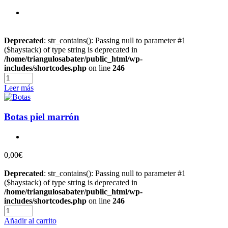
Deprecated
: str_contains(): Passing null to parameter #1
($haystack) of type string is deprecated in
/home/triangulosabater/public_html/wp-
includes/shortcodes.php
on line
246
Leer más
Botas piel marrón
0,00
Deprecated
: str_contains(): Passing null to parameter #1
($haystack) of type string is deprecated in
/home/triangulosabater/public_html/wp-
includes/shortcodes.php
on line
246
Añadir al carrito