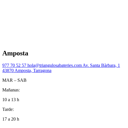
Amposta
977 70 52 57
hola@triangulosabateries.com
Av. Santa Bàrbara, 1
43870 Amposta, Tarragona
MAR – SAB
Mañanas:
10 a 13 h
Tarde:
17 a 20 h