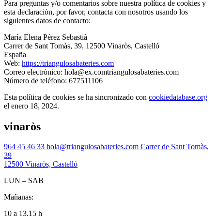
Para preguntas y/o comentarios sobre nuestra política de cookies y
esta declaración, por favor, contacta con nosotros usando los
siguientes datos de contacto:
María Elena Pérez Sebastià
Carrer de Sant Tomàs, 39, 12500 Vinaròs, Castelló
España
Web:
https://triangulosabateries.com
Correo electrónico:
hola@
ex.com
triangulosabateries.com
Número de teléfono: 677511106
Esta política de cookies se ha sincronizado con
cookiedatabase.org
el enero 18, 2024.
vinaròs
964 45 46 33
hola@triangulosabateries.com
Carrer de Sant Tomàs,
39
12500 Vinaròs, Castelló
LUN – SAB
Mañanas:
10 a 13.15 h