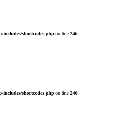
p-includes/shortcodes.php
on line
246
p-includes/shortcodes.php
on line
246