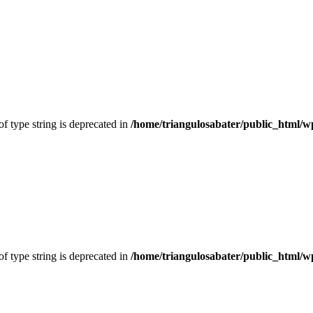
of type string is deprecated in
/home/triangulosabater/public_html/w
of type string is deprecated in
/home/triangulosabater/public_html/w