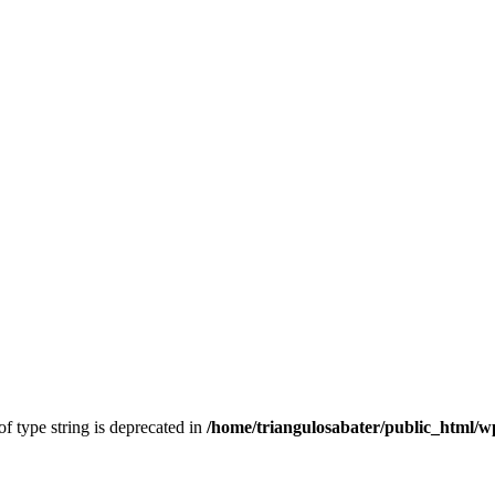
of type string is deprecated in
/home/triangulosabater/public_html/w