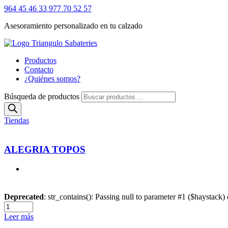
964 45 46 33
977 70 52 57
Asesoramiento personalizado en tu calzado
Productos
Contacto
¿Quiénes somos?
Búsqueda de productos
Tiendas
ALEGRIA TOPOS
Deprecated
: str_contains(): Passing null to parameter #1 ($haystack) 
Leer más