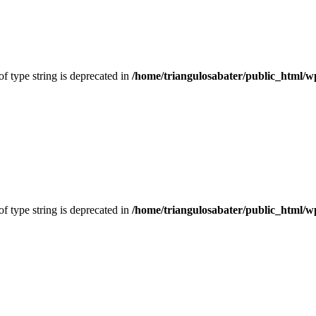
of type string is deprecated in
/home/triangulosabater/public_html/w
of type string is deprecated in
/home/triangulosabater/public_html/w