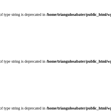
of type string is deprecated in
/home/triangulosabater/public_html/w
of type string is deprecated in
/home/triangulosabater/public_html/w
of type string is deprecated in
/home/triangulosabater/public_html/w