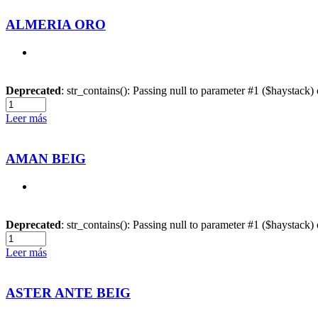
ALMERIA ORO
Deprecated
: str_contains(): Passing null to parameter #1 ($haystack) 
Leer más
AMAN BEIG
Deprecated
: str_contains(): Passing null to parameter #1 ($haystack) 
Leer más
ASTER ANTE BEIG