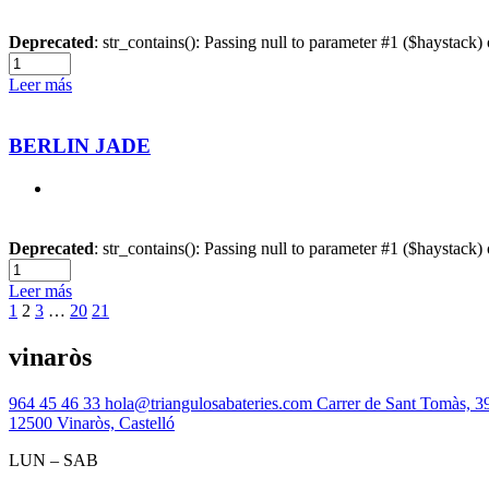
Deprecated
: str_contains(): Passing null to parameter #1 ($haystack) 
Leer más
BERLIN JADE
Deprecated
: str_contains(): Passing null to parameter #1 ($haystack) 
Leer más
1
2
3
…
20
21
vinaròs
964 45 46 33
hola@triangulosabateries.com
Carrer de Sant Tomàs, 3
12500 Vinaròs, Castelló
LUN – SAB