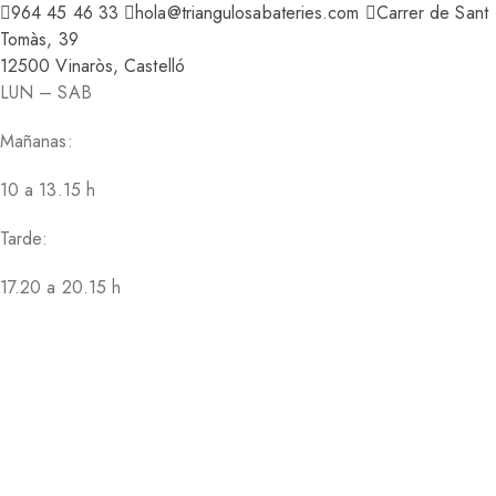
964 45 46 33
hola@triangulosabateries.com
Carrer de Sant
Tomàs, 39
12500 Vinaròs, Castelló
LUN – SAB
Mañanas:
10 a 13.15 h
Tarde:
17.20 a 20.15 h