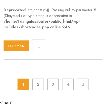
Deprecated
: str_contains(): Passing null to parameter #1
($haystack) of type string is deprecated in
/home/triangulosabater/public_html/wp-
includes/shortcodes.php
on line
246
LEER MÁS
1
2
3
4
vinaròs