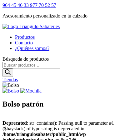
964 45 46 33
977 70 52 57
Asesoramiento personalizado en tu calzado
Productos
Contacto
¿Quiénes somos?
Búsqueda de productos
Tiendas
Bolso patrón
Deprecated
: str_contains(): Passing null to parameter #1
($haystack) of type string is deprecated in
/home/triangulosabater/public_html/wp-
includes/shortcodes.php
on line
246