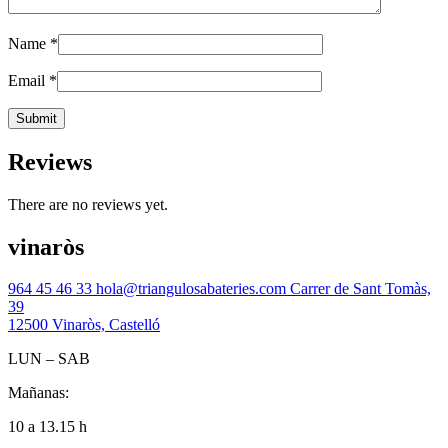
Name
*
Email
*
Reviews
There are no reviews yet.
vinaròs
964 45 46 33
hola@triangulosabateries.com
Carrer de Sant Tomàs,
39
12500 Vinaròs, Castelló
LUN – SAB
Mañanas:
10 a 13.15 h