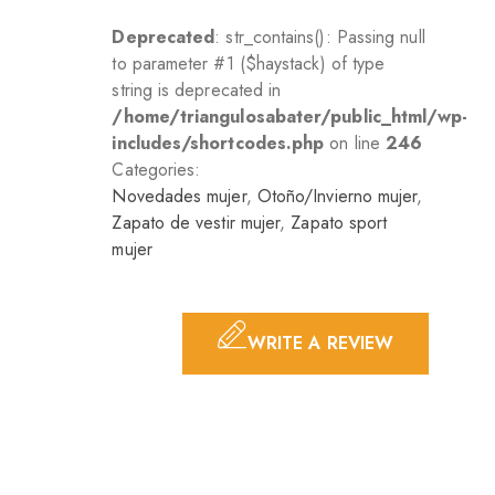
Deprecated
: str_contains(): Passing null
to parameter #1 ($haystack) of type
string is deprecated in
/home/triangulosabater/public_html/wp-
includes/shortcodes.php
on line
246
Categories:
Novedades mujer
,
Otoño/Invierno mujer
,
Zapato de vestir mujer
,
Zapato sport
mujer
WRITE A REVIEW