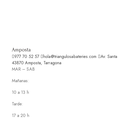
Amposta
977 70 52 57
hola@triangulosabateries.com
Av. Santa
43870 Amposta, Tarragona
MAR – SAB
Mañanas:
10 a 13 h
Tarde:
17 a 20 h