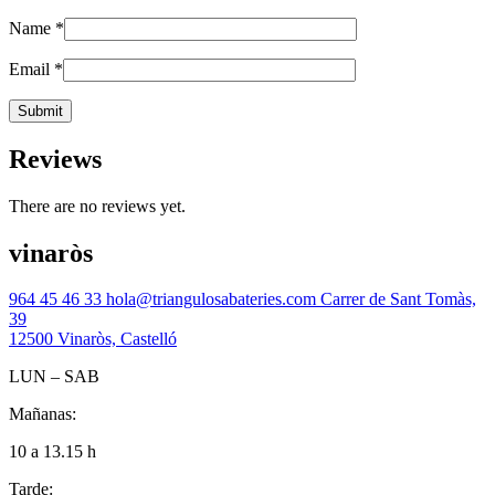
Name
*
Email
*
Reviews
There are no reviews yet.
vinaròs
964 45 46 33
hola@triangulosabateries.com
Carrer de Sant Tomàs,
39
12500 Vinaròs, Castelló
LUN – SAB
Mañanas:
10 a 13.15 h
Tarde: