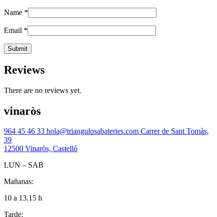
Name
*
Email
*
Reviews
There are no reviews yet.
vinaròs
964 45 46 33
hola@triangulosabateries.com
Carrer de Sant Tomàs,
39
12500 Vinaròs, Castelló
LUN – SAB
Mañanas:
10 a 13.15 h
Tarde: