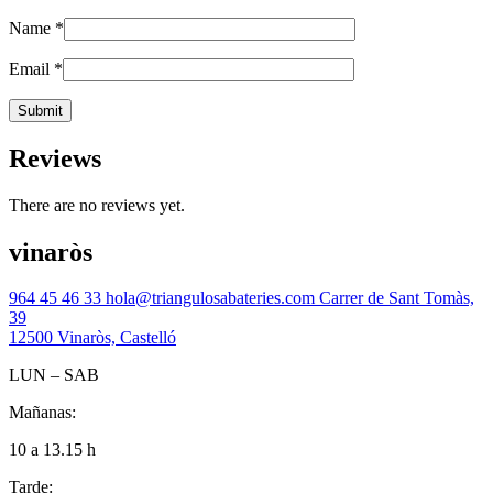
Name
*
Email
*
Reviews
There are no reviews yet.
vinaròs
964 45 46 33
hola@triangulosabateries.com
Carrer de Sant Tomàs,
39
12500 Vinaròs, Castelló
LUN – SAB
Mañanas:
10 a 13.15 h
Tarde: