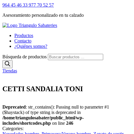
964 45 46 33
977 70 52 57
Asesoramiento personalizado en tu calzado
Productos
Contacto
¿Quiénes somos?
Búsqueda de productos
Tiendas
CETTI SANDALIA TONI
Deprecated
: str_contains(): Passing null to parameter #1
($haystack) of type string is deprecated in
/home/triangulosabater/public_html/wp-
includes/shortcodes.php
on line
246
Categories:
Novedades hombre
,
Primavera/Verano hombre
,
Zapato de vestir