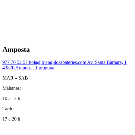
Amposta
977 70 52 57
hola@triangulosabateries.com
Av. Santa Bàrbara, 1
43870 Amposta, Tarragona
MAR – SAB
Mañanas:
10 a 13 h
Tarde:
17 a 20 h