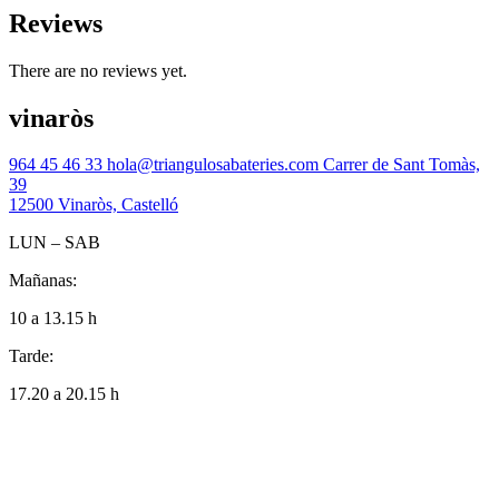
Reviews
There are no reviews yet.
vinaròs
964 45 46 33
hola@triangulosabateries.com
Carrer de Sant Tomàs,
39
12500 Vinaròs, Castelló
LUN – SAB
Mañanas:
10 a 13.15 h
Tarde:
17.20 a 20.15 h