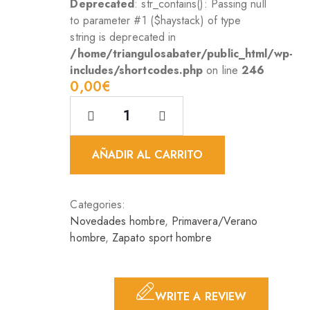
Deprecated
: str_contains(): Passing null
to parameter #1 ($haystack) of type
string is deprecated in
/home/triangulosabater/public_html/wp-
includes/shortcodes.php
on line
246
0,00
AÑADIR AL CARRITO
Categories:
Novedades hombre
,
Primavera/Verano
hombre
,
Zapato sport hombre
WRITE A REVIEW