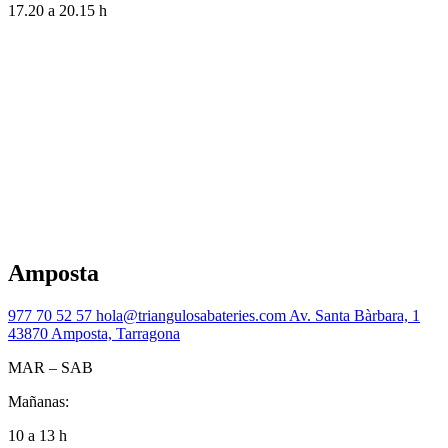
17.20 a 20.15 h
Amposta
977 70 52 57
hola@triangulosabateries.com
Av. Santa Bàrbara, 1
43870 Amposta, Tarragona
MAR – SAB
Mañanas:
10 a 13 h