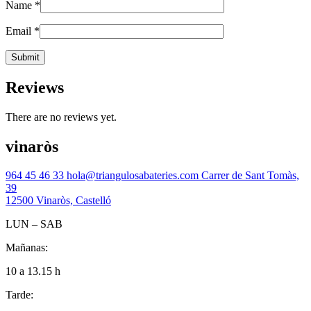
Name
*
Email
*
Reviews
There are no reviews yet.
vinaròs
964 45 46 33
hola@triangulosabateries.com
Carrer de Sant Tomàs,
39
12500 Vinaròs, Castelló
LUN – SAB
Mañanas:
10 a 13.15 h
Tarde: