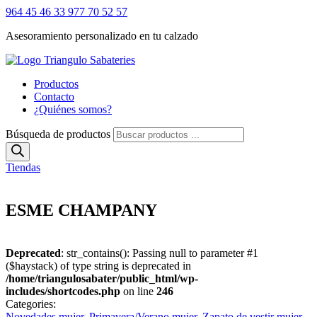
964 45 46 33
977 70 52 57
Asesoramiento personalizado en tu calzado
Productos
Contacto
¿Quiénes somos?
Búsqueda de productos
Tiendas
ESME CHAMPANY
Deprecated
: str_contains(): Passing null to parameter #1
($haystack) of type string is deprecated in
/home/triangulosabater/public_html/wp-
includes/shortcodes.php
on line
246
Categories:
Novedades mujer
,
Primavera/Verano mujer
,
Zapato de vestir mujer