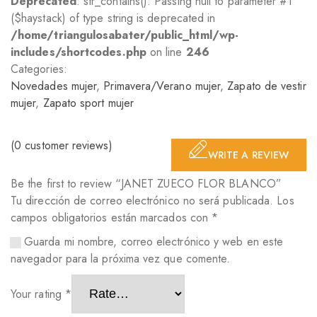
Deprecated
: str_contains(): Passing null to parameter #1
($haystack) of type string is deprecated in
/home/triangulosabater/public_html/wp-
includes/shortcodes.php
on line
246
Categories:
Novedades mujer
,
Primavera/Verano mujer
,
Zapato de vestir
mujer
,
Zapato sport mujer
(
0
customer reviews)
WRITE A REVIEW
Be the first to review “JANET ZUECO FLOR BLANCO”
Tu dirección de correo electrónico no será publicada.
Los
campos obligatorios están marcados con
*
Guarda mi nombre, correo electrónico y web en este
navegador para la próxima vez que comente.
Your rating
*