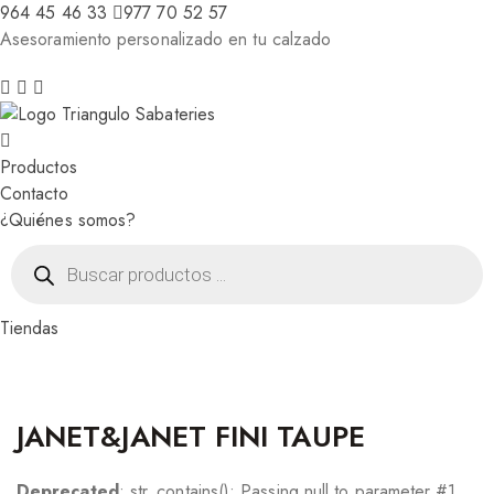
964 45 46 33
977 70 52 57
Asesoramiento personalizado en tu calzado
Productos
Contacto
¿Quiénes somos?
Búsqueda
de
productos
Tiendas
JANET&JANET FINI TAUPE
Deprecated
: str_contains(): Passing null to parameter #1