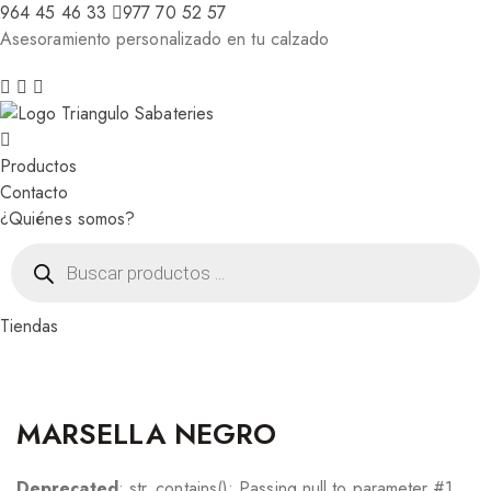
964 45 46 33
977 70 52 57
Asesoramiento personalizado en tu calzado
Productos
Contacto
¿Quiénes somos?
Búsqueda
de
productos
Tiendas
MARSELLA NEGRO
Deprecated
: str_contains(): Passing null to parameter #1