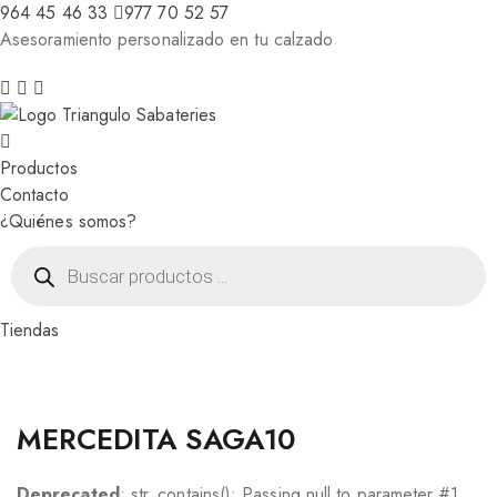
964 45 46 33
977 70 52 57
Asesoramiento personalizado en tu calzado
Productos
Contacto
¿Quiénes somos?
Búsqueda
de
productos
Tiendas
MERCEDITA SAGA10
Deprecated
: str_contains(): Passing null to parameter #1