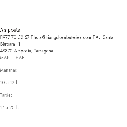
Amposta
977 70 52 57
hola@triangulosabateries.com
Av. Santa
Bàrbara, 1
43870 Amposta, Tarragona
MAR – SAB
Mañanas:
10 a 13 h
Tarde:
17 a 20 h