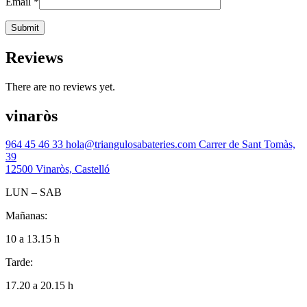
Email
*
Reviews
There are no reviews yet.
vinaròs
964 45 46 33
hola@triangulosabateries.com
Carrer de Sant Tomàs,
39
12500 Vinaròs, Castelló
LUN – SAB
Mañanas:
10 a 13.15 h
Tarde:
17.20 a 20.15 h