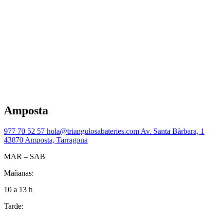
Amposta
977 70 52 57
hola@triangulosabateries.com
Av. Santa Bàrbara, 1
43870 Amposta, Tarragona
MAR – SAB
Mañanas:
10 a 13 h
Tarde: