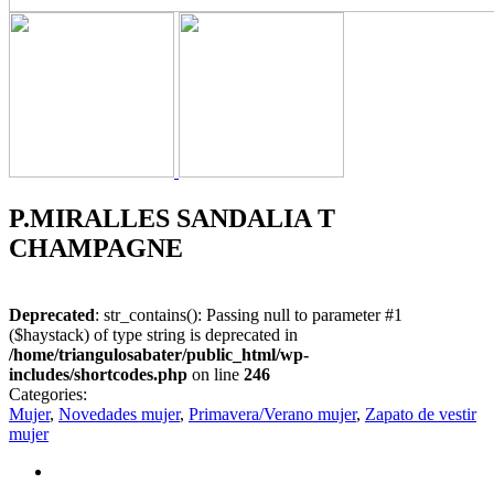
P.MIRALLES SANDALIA T
CHAMPAGNE
Deprecated
: str_contains(): Passing null to parameter #1
($haystack) of type string is deprecated in
/home/triangulosabater/public_html/wp-
includes/shortcodes.php
on line
246
Categories:
Mujer
,
Novedades mujer
,
Primavera/Verano mujer
,
Zapato de vestir
mujer