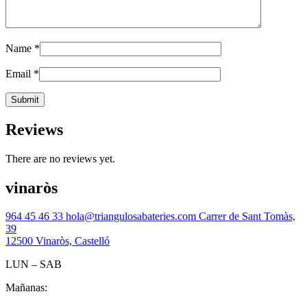
Name
*
Email
*
Reviews
There are no reviews yet.
vinaròs
964 45 46 33
hola@triangulosabateries.com
Carrer de Sant Tomàs,
39
12500 Vinaròs, Castelló
LUN – SAB
Mañanas: