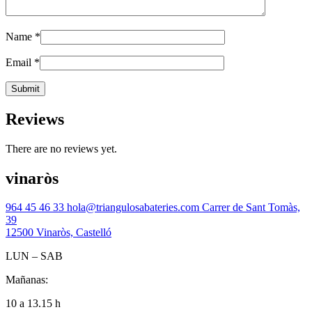
Name
*
Email
*
Reviews
There are no reviews yet.
vinaròs
964 45 46 33
hola@triangulosabateries.com
Carrer de Sant Tomàs,
39
12500 Vinaròs, Castelló
LUN – SAB
Mañanas:
10 a 13.15 h