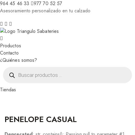
964 45 46 33
977 70 52 57
Asesoramiento personalizado en tu calzado
Productos
Contacto
¿Quiénes somos?
Búsqueda
de
productos
Tiendas
PENELOPE CASUAL
Deprecated
: str_contains(): Passing null to parameter #1