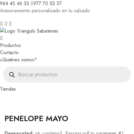
964 45 46 33
977 70 52 57
Asesoramiento personalizado en tu calzado
Productos
Contacto
¿Quiénes somos?
Búsqueda
de
productos
Tiendas
PENELOPE MAYO
Deprecated
: str_contains(): Passing null to parameter #1