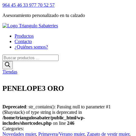
964 45 46 33
977 70 52 57
Asesoramiento personalizado en tu calzado
Productos
Contacto
¿Quiénes somos?
Búsqueda
de
productos
Tiendas
PENELOPE3 ORO
Deprecated
: str_contains(): Passing null to parameter #1
($haystack) of type string is deprecated in
/home/triangulosabater/public_html/wp-
includes/shortcodes.php
on line
246
Categories:
Novedades mujer
,
Primavera/Verano mujer
,
Zapato de vestir mujer
,