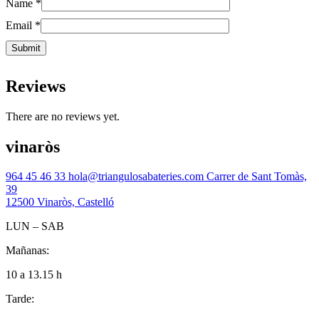
Name
*
Email
*
Reviews
There are no reviews yet.
vinaròs
964 45 46 33
hola@triangulosabateries.com
Carrer de Sant Tomàs,
39
12500 Vinaròs, Castelló
LUN – SAB
Mañanas:
10 a 13.15 h
Tarde: