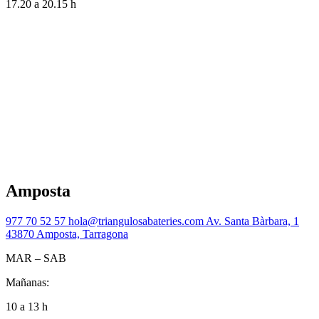
17.20 a 20.15 h
Amposta
977 70 52 57
hola@triangulosabateries.com
Av. Santa Bàrbara, 1
43870 Amposta, Tarragona
MAR – SAB
Mañanas:
10 a 13 h