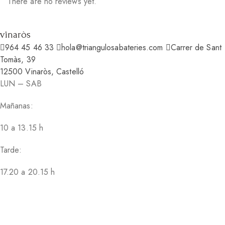
There are no reviews yet.
vinaròs
964 45 46 33
hola@triangulosabateries.com
Carrer de Sant
Tomàs, 39
12500 Vinaròs, Castelló
LUN – SAB
Mañanas:
10 a 13.15 h
Tarde:
17.20 a 20.15 h