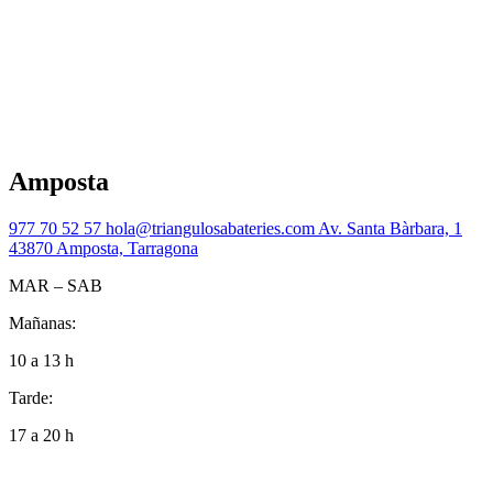
Amposta
977 70 52 57
hola@triangulosabateries.com
Av. Santa Bàrbara, 1
43870 Amposta, Tarragona
MAR – SAB
Mañanas:
10 a 13 h
Tarde:
17 a 20 h