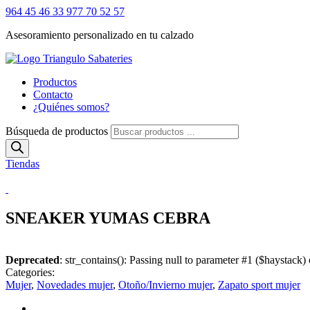
964 45 46 33
977 70 52 57
Asesoramiento personalizado en tu calzado
Productos
Contacto
¿Quiénes somos?
Búsqueda de productos
Tiendas
SNEAKER YUMAS CEBRA
Deprecated
: str_contains(): Passing null to parameter #1 ($haystack) 
Categories:
Mujer
,
Novedades mujer
,
Otoño/Invierno mujer
,
Zapato sport mujer