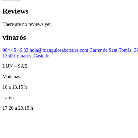
Reviews
There are no reviews yet.
vinaròs
964 45 46 33
hola@triangulosabateries.com
Carrer de Sant Tomàs, 3
12500 Vinaròs, Castelló
LUN – SAB
Mañanas:
10 a 13.15 h
Tarde:
17.20 a 20.15 h