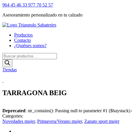
964 45 46 33
977 70 52 57
Asesoramiento personalizado en tu calzado
Productos
Contacto
¿Quiénes somos?
Búsqueda
de
productos
Tiendas
TARRAGONA BEIG
Deprecated
: str_contains(): Passing null to parameter #1 ($haystack) 
Categories:
Novedades mujer
,
Primavera/Verano mujer
,
Zapato sport mujer