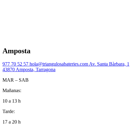
Amposta
977 70 52 57
hola@triangulosabateries.com
Av. Santa Bàrbara, 1
43870 Amposta, Tarragona
MAR – SAB
Mañanas:
10 a 13 h
Tarde:
17 a 20 h