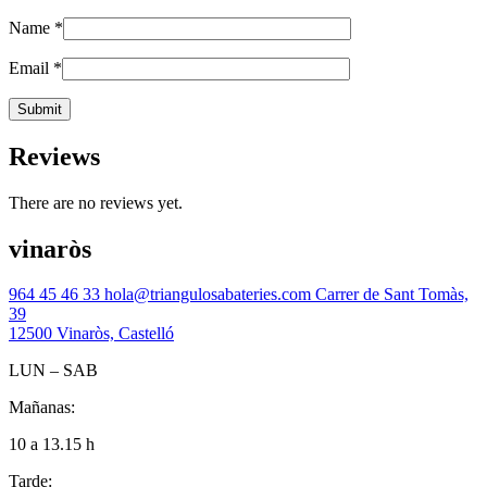
Name
*
Email
*
Reviews
There are no reviews yet.
vinaròs
964 45 46 33
hola@triangulosabateries.com
Carrer de Sant Tomàs,
39
12500 Vinaròs, Castelló
LUN – SAB
Mañanas:
10 a 13.15 h
Tarde: