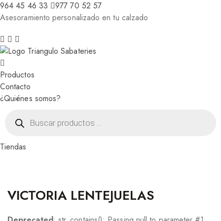
964 45 46 33
977 70 52 57
Asesoramiento personalizado en tu calzado
Productos
Contacto
¿Quiénes somos?
Búsqueda
de
productos
Tiendas
VICTORIA LENTEJUELAS
Deprecated
: str_contains(): Passing null to parameter #1