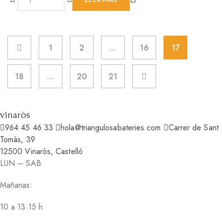
1
2
…
16
17
18
…
20
21
vinaròs
964 45 46 33
hola@triangulosabateries.com
Carrer de Sant
Tomàs, 39
12500 Vinaròs, Castelló
LUN – SAB
Mañanas:
10 a 13.15 h