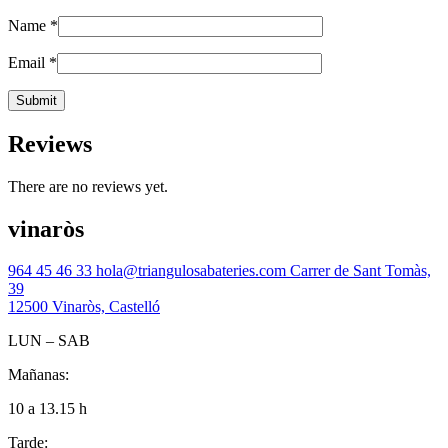
Name
*
Email
*
Reviews
There are no reviews yet.
vinaròs
964 45 46 33
hola@triangulosabateries.com
Carrer de Sant Tomàs,
39
12500 Vinaròs, Castelló
LUN – SAB
Mañanas:
10 a 13.15 h
Tarde: