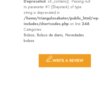
Deprecated
: str_contains(): Passing null
to parameter #1 ($haystack) of type
string is deprecated in
/home/triangulosabater/public_html/wp-
includes/shortcodes.php
on line
246
Categories:
Bolsos
,
Bolsos de diario
,
Novedades
bolsos
WRITE A REVIEW