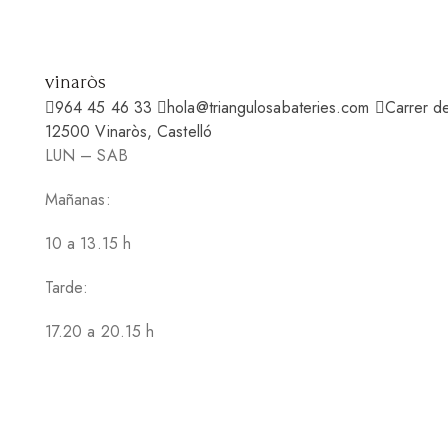
vinaròs
964 45 46 33
hola@triangulosabateries.com
Carrer d
12500 Vinaròs, Castelló
LUN – SAB
Mañanas:
10 a 13.15 h
Tarde:
17.20 a 20.15 h