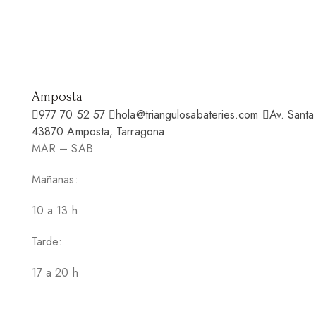
Amposta
977 70 52 57
hola@triangulosabateries.com
Av. Santa
43870 Amposta, Tarragona
MAR – SAB
Mañanas:
10 a 13 h
Tarde:
17 a 20 h